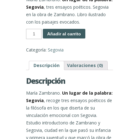
Segovia
, tres ensayos poéticos. Segovia
en la obra de Zambrano. Libro ilustrado
con los paisajes evocados.
Un
Añadir al carrito
lugar
de
la
palabra:
Categoría:
Segovia
Segovia
cantidad
Descripción
Valoraciones (0)
Descripción
María Zambrano.
Un lugar de la palabra:
Segovia
, recoge tres ensayos poéticos de
la filósofa en los que diserta de su
vinculación emocional con Segovia.
Estudio introductorio de Zambrano y
Segovia, ciudad en la que pasó su infancia
y primera juventud y que marcó la obra de