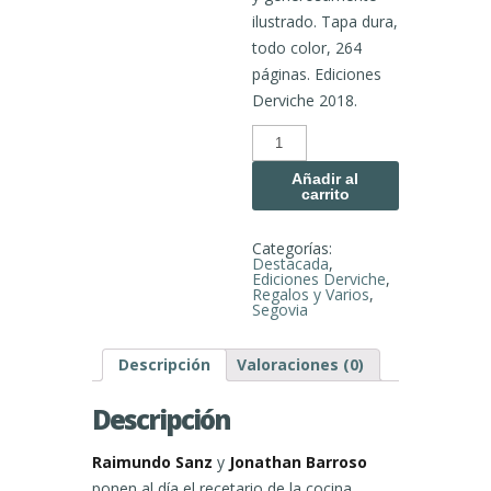
ilustrado. Tapa dura,
todo color, 264
páginas. Ediciones
Derviche 2018.
La
cocina
segoviana,
tradición,
Añadir al
transición
carrito
y
evolución
cantidad
Categorías:
Destacada
,
Ediciones Derviche
,
Regalos y Varios
,
Segovia
Descripción
Valoraciones (0)
Descripción
Raimundo Sanz
y
Jonathan Barroso
ponen al día el recetario de la cocina