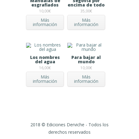
Mandalas de
Segovia por
esgrafiados
encima de todo
10,00
€
35,00
€
Más
Más
información
información
Los nombres
Para bajar al
del agua
mundo
16,00
€
10,00
€
Más
Más
información
información
2018 © Ediciones Derviche - Todos los
derechos reservados