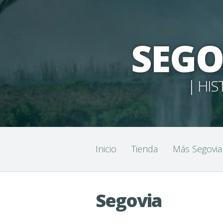
SEGO
| HIS
Inicio
Tienda
Más Segovia
Segovia