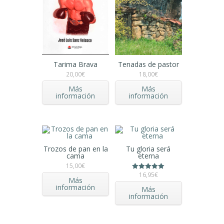
Tarima Brava
Tenadas de pastor
20,00
€
18,00
€
Más
Más
información
información
Trozos de pan en la
Tu gloria será
cama
eterna
15,00
€
16,95
€
Valorado en
Más
5.00
información
de 5
Más
información