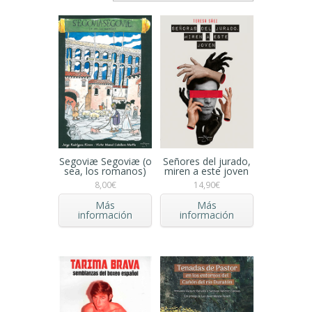
Segoviæ Segoviæ (o
Señores del jurado,
sea, los romanos)
miren a este joven
8,00
€
14,90
€
Más
Más
información
información